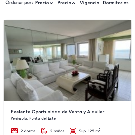
Ordenar por:
Precio
Precio
Vigencia
Dormitorios
Exelente Oportunidad de Venta y Alquiler
Península, Punta del Este
2
2 dorms
2 baños
Sup. 125 m