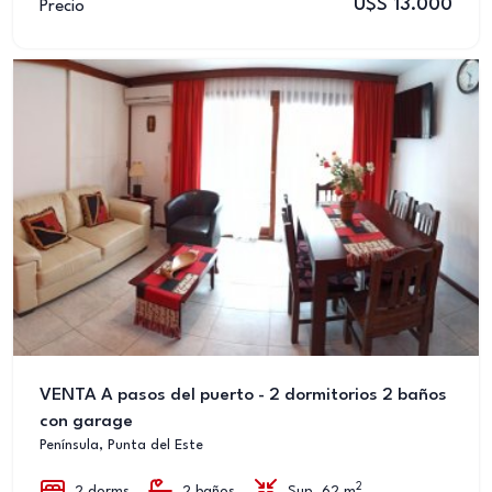
U$S 13.000
Precio
VENTA A pasos del puerto - 2 dormitorios 2 baños
con garage
Península, Punta del Este
2
2 dorms
2 baños
Sup. 62 m