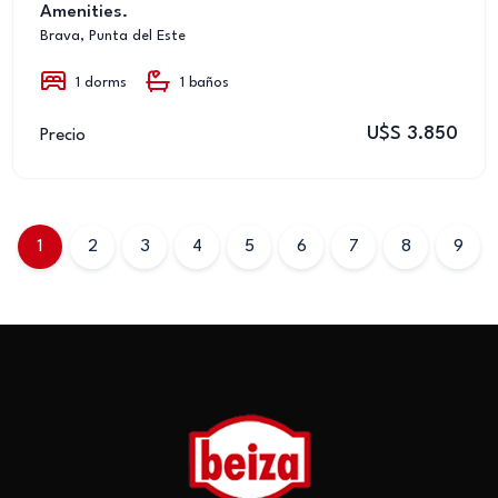
Amenities.
Brava, Punta del Este
1 dorms
1 baños
U$S 3.850
Precio
1
2
3
4
5
6
7
8
9