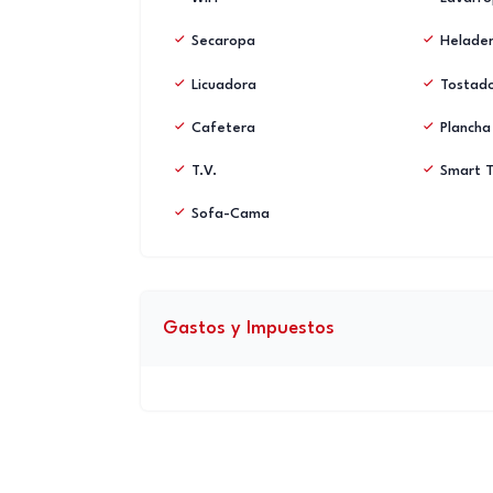
Secaropa
Helader
Licuadora
Tostad
Cafetera
Plancha
T.V.
Smart 
Sofa-Cama
Gastos y Impuestos