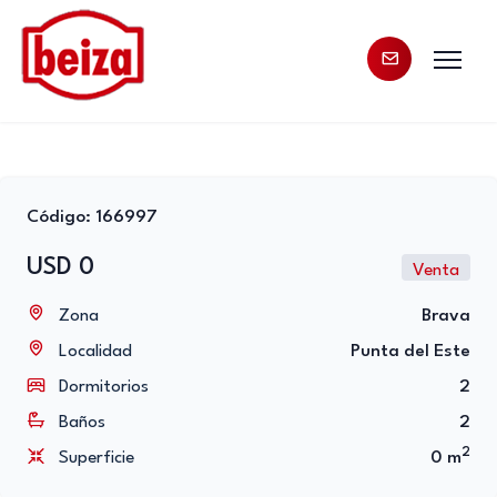
Código: 166997
USD 0
Venta
Zona
Brava
Localidad
Punta del Este
Dormitorios
2
Baños
2
2
Superficie
0 m