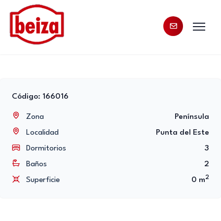
Código: 166016
Zona
Península
Localidad
Punta del Este
Dormitorios
3
Baños
2
2
Superficie
0 m